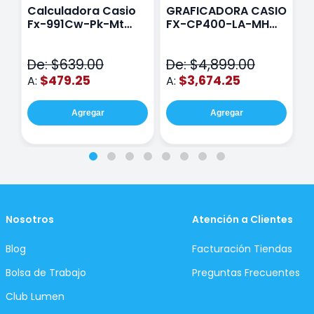
Calculadora Casio
GRAFICADORA CASIO
C
Fx-991Cw-Pk-Mt
FX-CP400-LA-MH
C
Class Wiz Rosa
TOUCH
C
N
De: $639.00
De: $4,899.00
D
$479.25
$3,674.25
A:
A:
A
Agregar
Agregar
Nosotros
Atención a Clientes
Blog
Facturación Tiendas
Bolsa de Trabajo
Preguntas Frecuentes
Club Lumen