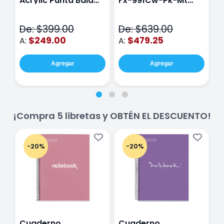
Acrylic Punta Bala
Fx-991Cw-Pk-Mt
Y
Fina Surtido Con 12
Class Wiz Rosa
T
Piezas
V
De: $399.00
De: $639.00
D
$249.00
$479.25
A:
A:
A
Agregar
Agregar
¡Compra 5 libretas y OBTÉN EL DESCUENTO!
-20%
-20%
Cuaderno
Cuaderno
C