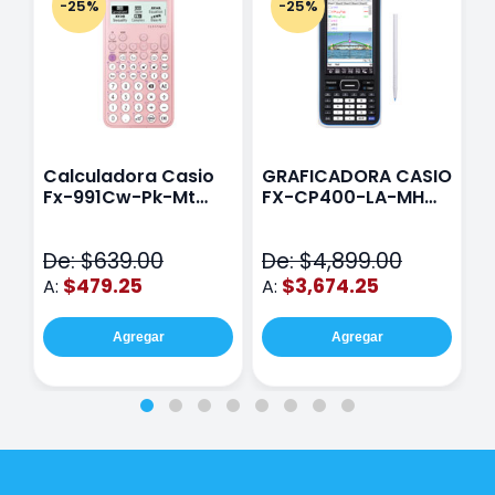
-25%
-25%
Calculadora Casio
GRAFICADORA CASIO
C
Fx-991Cw-Pk-Mt
FX-CP400-LA-MH
C
Class Wiz Rosa
TOUCH
C
N
De: $639.00
De: $4,899.00
D
$479.25
$3,674.25
A:
A:
A
Agregar
Agregar