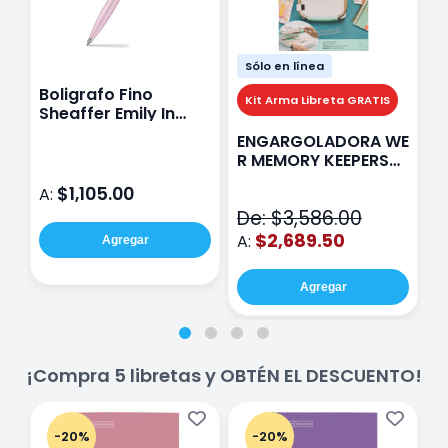
Sólo en línea
Boligrafo Fino
M
Kit Arma Libreta GRATIS
Sheaffer Emily In
A
Paris Sentinel E321
F
ENGARGOLADORA WE
Rosa
P
R MEMORY KEEPERS
D
71050-9 THE CINCH
$1,105.00
A:
A
V2
De: $3,586.00
$2,689.50
A:
Agregar
Agregar
¡Compra 5 libretas y OBTÉN EL DESCUENTO!
-20%
-20%