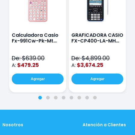
Calculadora Casio
GRAFICADORA CASIO
C
Fx-991Cw-Pk-Mt
FX-CP400-LA-MH
C
Class Wiz Rosa
TOUCH
C
N
De: $639.00
De: $4,899.00
D
$479.25
$3,674.25
A:
A:
A
Agregar
Agregar
Nosotros
Atención a Clientes