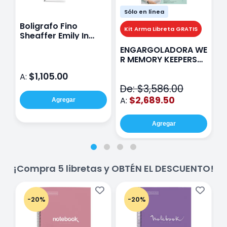
Sólo en línea
Boligrafo Fino
M
Kit Arma Libreta GRATIS
Sheaffer Emily In
A
Paris Sentinel E321
F
ENGARGOLADORA WE
Rosa
P
R MEMORY KEEPERS
D
71050-9 THE CINCH
$1,105.00
A:
A
V2
De: $3,586.00
$2,689.50
A:
Agregar
Agregar
¡Compra 5 libretas y OBTÉN EL DESCUENTO!
-20%
-20%