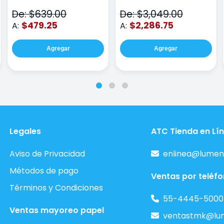
De: $639.00
De: $3,049.00
$479.25
$2,286.75
A:
A:
Agregar
Agregar
Legales
ATC Tienda en Lí
Aviso de Privacidad
enlinea@lumen
Métodos de pago
Ventas por teléf
Términos y Condiciones
55-4445-5000
Ventas mayoreo papel
ventastmk@lu