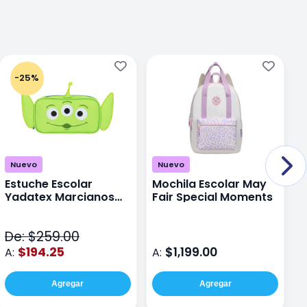
-25%
Nuevo
Nuevo
Estuche Escolar
Mochila Escolar May
M
Yadatex Marcianos
Fair Special Moments
Y
Toy Story DTS026
S
Verde
De: $259.00
D
$194.25
$1,199.00
A:
A:
A
Agregar
Agregar