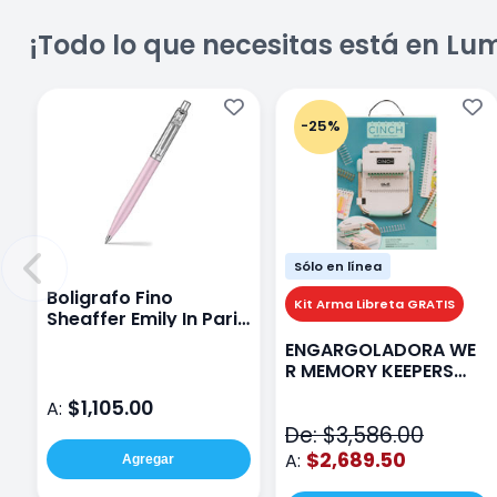
¡Todo lo que necesitas está en Lu
-25%
Sólo en línea
Boligrafo Fino
Kit Arma Libreta GRATIS
Sheaffer Emily In Paris
Sentinel E321 Rosa
ENGARGOLADORA WE
R MEMORY KEEPERS
71050-9 THE CINCH V2
$1,105.00
A:
De: $3,586.00
$2,689.50
A:
Agregar