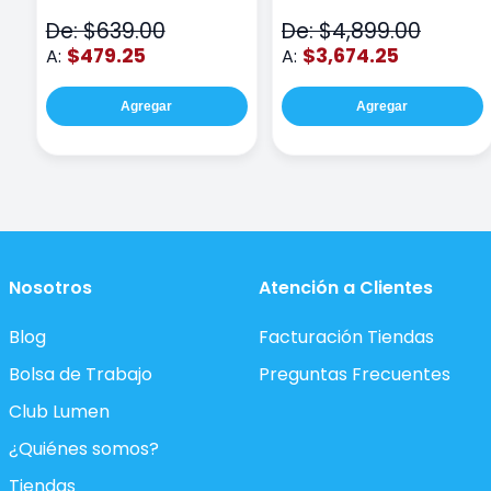
De: $639.00
De: $4,899.00
$479.25
$3,674.25
A:
A:
Agregar
Agregar
Nosotros
Atención a Clientes
Blog
Facturación Tiendas
Bolsa de Trabajo
Preguntas Frecuentes
Club Lumen
¿Quiénes somos?
Tiendas