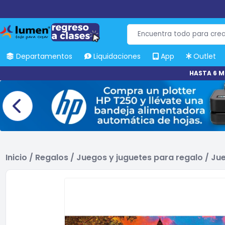
Departamentos
Liquidaciones
App
Outlet
HASTA 6 M
Inicio
/
Regalos
/
Juegos y juguetes para regalo
/
Jue