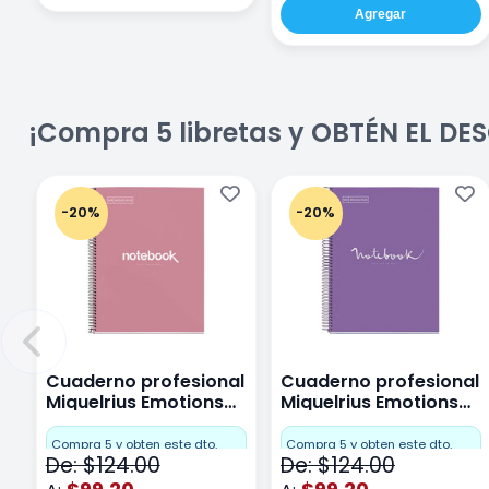
Agregar
¡Compra 5 libretas y OBTÉN EL D
-20%
-20%
Cuaderno profesional
Cuaderno profesional
Miquelrius Emotions
Miquelrius Emotions
Cuadro Chico 80
raya 80 hojas Purpura
hojas Rosa
Compra 5 y obten este dto.
Compra 5 y obten este dto.
De: $124.00
De: $124.00