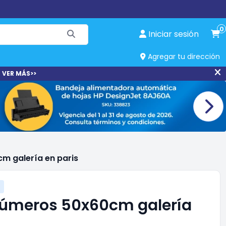
0
Iniciar sesión
Agregar tu dirección
 VER MÁS>>
m galería en paris
números 50x60cm galería