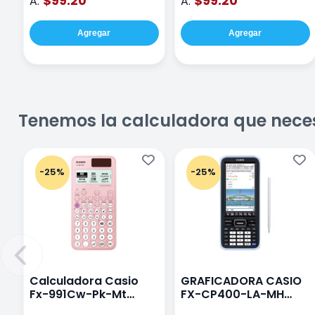
$99.20
$99.20
A:
A:
Agregar
Agregar
Tenemos la calculadora que nece
-25%
-25%
Calculadora Casio
GRAFICADORA CASIO
Fx-991Cw-Pk-Mt
FX-CP400-LA-MH
Class Wiz Rosa
TOUCH