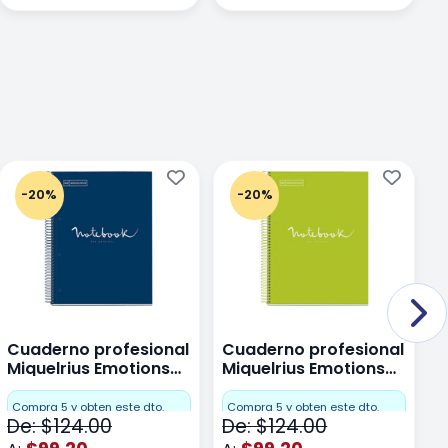
-20%
-20%
Cuaderno profesional
Cuaderno profesional
C
Miquelrius Emotions
Miquelrius Emotions
M
Dots 80 hojas
Dots 80 hojas Lima
D
F
Compra 5 y obten este dto.
Compra 5 y obten este dto.
De: $124.00
De: $124.00
D