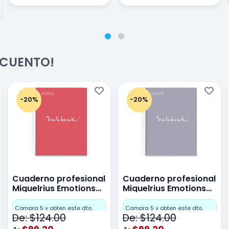
ESCUENTO!
-20%
-20%
Cuaderno profesional
Cuaderno profesional
Miquelrius Emotions
Miquelrius Emotions
raya 80 hojas Coral
raya 80 hojas Gris
Compra 5 y obten este dto.
Compra 5 y obten este dto.
De: $124.00
De: $124.00