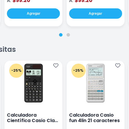
$99.20
$99.20
A:
A:
Agregar
Agregar
sitas
-25%
-25%
Calculadora
Calculadora Casio
Científica Casio Class
fun 4lin 21 caracteres
Wiz Color Negro