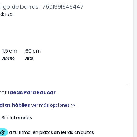
igo de barras:
7501991849447
d:
Pza.
1.5 cm
60 cm
Ancho
Alto
por
Ideas Para Educar
 días hábiles
Ver más opciones >>
Sin Intereses