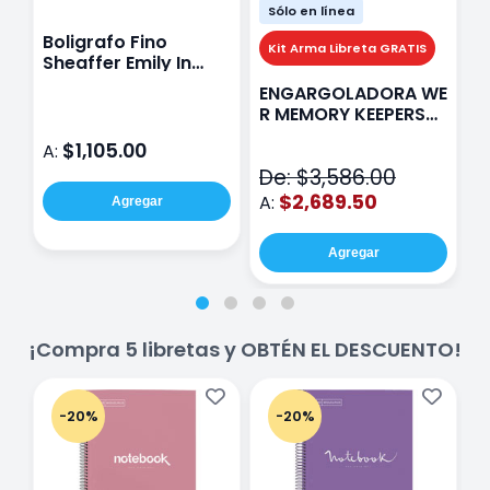
Sólo en línea
Boligrafo Fino
M
Kit Arma Libreta GRATIS
Sheaffer Emily In
A
Paris Sentinel E321
F
ENGARGOLADORA WE
Rosa
P
R MEMORY KEEPERS
D
71050-9 THE CINCH
$1,105.00
A:
A
V2
De: $3,586.00
$2,689.50
A:
Agregar
Agregar
¡Compra 5 libretas y OBTÉN EL DESCUENTO!
-20%
-20%