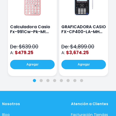
Calculadora Casio
GRAFICADORA CASIO
C
Fx-991Cw-Pk-Mt
FX-CP400-LA-MH
C
Class Wiz Rosa
TOUCH
C
N
De: $639.00
De: $4,899.00
D
$479.25
$3,674.25
A:
A:
A
Agregar
Agregar
Nosotros
Atención a Clientes
Blog
Facturación Tiendas