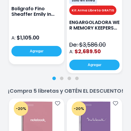
Sólo en línea
Boligrafo Fino
M
Kit Arma Libreta GRATIS
Sheaffer Emily In
A
Paris Sentinel E321
F
ENGARGOLADORA WE
Rosa
P
R MEMORY KEEPERS
D
71050-9 THE CINCH
$1,105.00
A:
A
V2
De: $3,586.00
$2,689.50
A:
Agregar
Agregar
¡Compra 5 libretas y OBTÉN EL DESCUENTO!
-20%
-20%