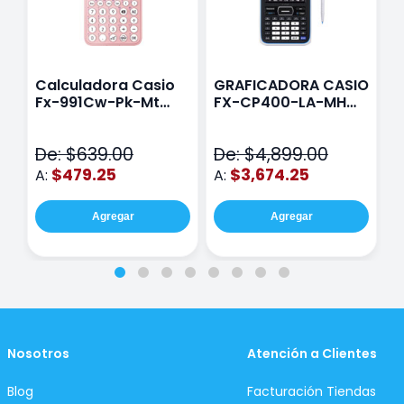
Calculadora Casio
GRAFICADORA CASIO
C
Fx-991Cw-Pk-Mt
FX-CP400-LA-MH
C
Class Wiz Rosa
TOUCH
C
N
De: $639.00
De: $4,899.00
D
$479.25
$3,674.25
A:
A:
A
Agregar
Agregar
Nosotros
Atención a Clientes
Blog
Facturación Tiendas