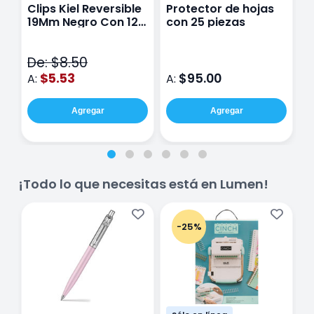
Clips Kiel Reversible
Protector de hojas
P
19Mm Negro Con 12
con 25 piezas
M
Piezas
I
d
De: $8.50
$5.53
$95.00
A:
A:
A
Agregar
Agregar
¡Todo lo que necesitas está en Lumen!
-25%