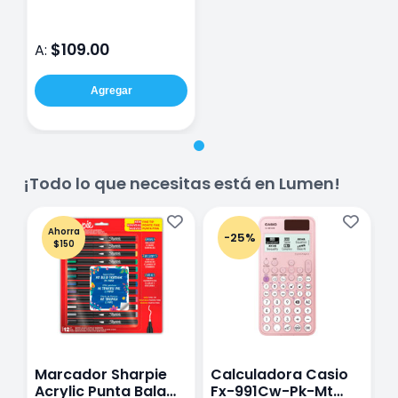
$109.00
A:
Agregar
¡Todo lo que necesitas está en Lumen!
Ahorra
-25%
$150
Marcador Sharpie
Calculadora Casio
E
Acrylic Punta Bala
Fx-991Cw-Pk-Mt
Y