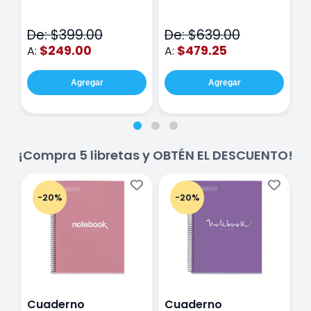
Fina Surtido Con 12
Class Wiz Rosa
T
Piezas
V
De: $399.00
De: $639.00
D
$249.00
$479.25
A:
A:
A
Agregar
Agregar
¡Compra 5 libretas y OBTÉN EL DESCUENTO!
-20%
-20%
Cuaderno
Cuaderno
C