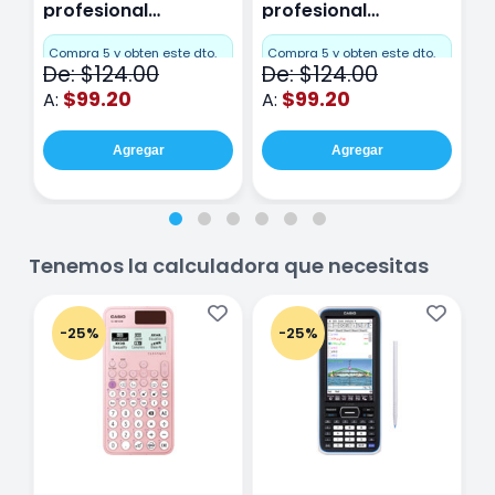
profesional
profesional
p
Miquelrius Emotions
Miquelrius Emotions
M
Cuadro Chico 80
raya 80 hojas
r
Compra 5 y obten este dto.
Compra 5 y obten este dto.
C
De: $124.00
De: $124.00
D
hojas Rosa
Purpura
$99.20
$99.20
A:
A:
A
Agregar
Agregar
Tenemos la calculadora que necesitas
-25%
-25%