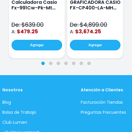
Calculadora Casio
GRAFICADORA CASIO
C
Fx-991Cw-Pk-Mt
FX-CP400-LA-MH
C
Class Wiz Rosa
TOUCH
C
N
De: $639.00
De: $4,899.00
D
$479.25
$3,674.25
A:
A:
A
Agregar
Agregar
Nosotros
Atención a Clientes
Blog
Facturación Tiendas
Bolsa de Trabajo
Preguntas Frecuentes
Club Lumen