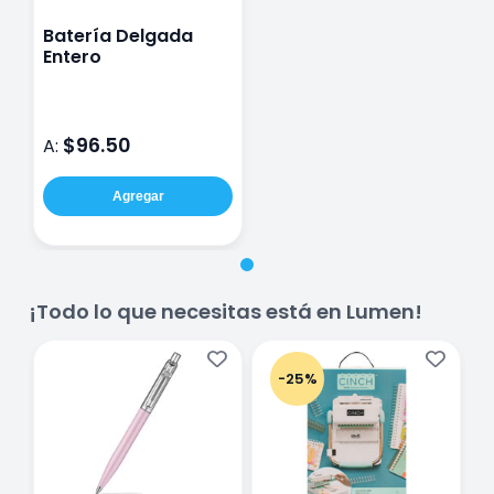
Batería Delgada
Entero
$96.50
A:
Agregar
¡Todo lo que necesitas está en Lumen!
-25%