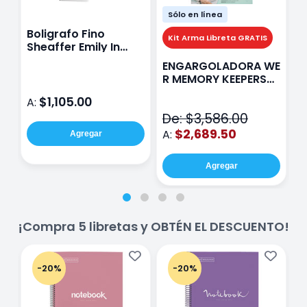
Sólo en línea
Boligrafo Fino
M
Kit Arma Libreta GRATIS
Sheaffer Emily In
A
Paris Sentinel E321
F
ENGARGOLADORA WE
Rosa
P
R MEMORY KEEPERS
D
71050-9 THE CINCH
$1,105.00
A:
A
V2
De: $3,586.00
$2,689.50
A:
Agregar
Agregar
¡Compra 5 libretas y OBTÉN EL DESCUENTO!
-20%
-20%