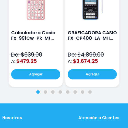
Calculadora Casio
GRAFICADORA CASIO
C
Fx-991Cw-Pk-Mt
FX-CP400-LA-MH
C
Class Wiz Rosa
TOUCH
C
N
De: $639.00
De: $4,899.00
D
$479.25
$3,674.25
A:
A:
A
Agregar
Agregar
Nosotros
Atención a Clientes