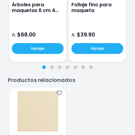
Árboles para
Follaje fino para
P
maquetas 6 cm 4
maqueta
M
piezas
$68.00
$39.90
A:
A:
A
Agregar
Agregar
Productos relacionados