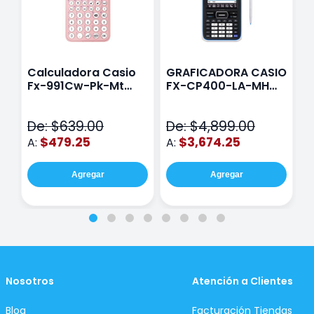
Calculadora Casio
GRAFICADORA CASIO
C
Fx-991Cw-Pk-Mt
FX-CP400-LA-MH
C
Class Wiz Rosa
TOUCH
C
N
De: $639.00
De: $4,899.00
D
$479.25
$3,674.25
A:
A:
A
Agregar
Agregar
Nosotros
Atención a Clientes
Blog
Facturación Tiendas