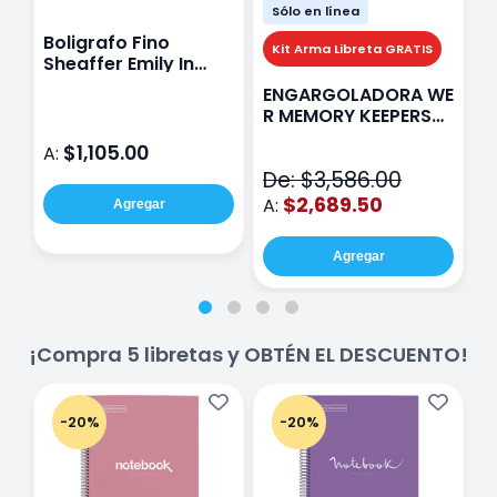
Sólo en línea
Boligrafo Fino
M
Kit Arma Libreta GRATIS
Sheaffer Emily In
A
Paris Sentinel E321
F
ENGARGOLADORA WE
Rosa
P
R MEMORY KEEPERS
D
71050-9 THE CINCH
$1,105.00
A:
A
V2
De: $3,586.00
$2,689.50
A:
Agregar
Agregar
¡Compra 5 libretas y OBTÉN EL DESCUENTO!
-20%
-20%