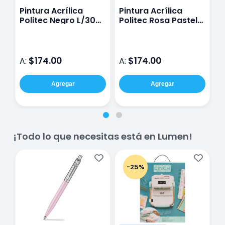
Pintura Acrílica
Pintura Acrílica
P
Politec Negro L/300
Politec Rosa Pastel
P
500 Ml
L/300 500 Ml
m
M
$174.00
$174.00
A:
A:
A
Agregar
Agregar
¡Todo lo que necesitas está en Lumen!
-25%