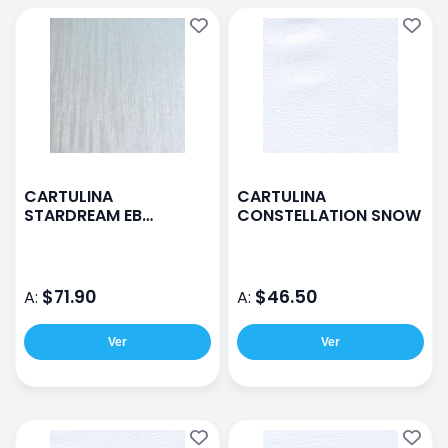
CARTULINA
CARTULINA
STARDREAM EB
CONSTELLATION SNOW
GOFRADO SETA DE 285
G DE 72X102 CM
$71.90
$46.50
A:
A:
Ver
Ver