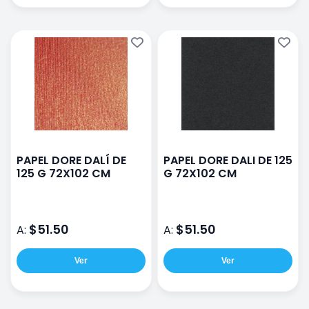
PAPEL DORE DALÍ DE
PAPEL DORE DALI DE 125
125 G 72X102 CM
G 72X102 CM
$51.50
$51.50
A:
A:
Ver
Ver