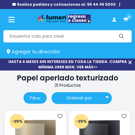
☎ Realiza pedidos y cotizaciones al: 55 44 45 5000
|
0
Agregar tu dirección
HASTA 6 MESES SIN INTERESES EN TODA LA TIENDA. COMPRA
MÍNIMA 2999 MXN. VER MÁS>>
Papel aperlado texturizado
31 Productos
Ordenar por
Filtrar
-25%
-25%