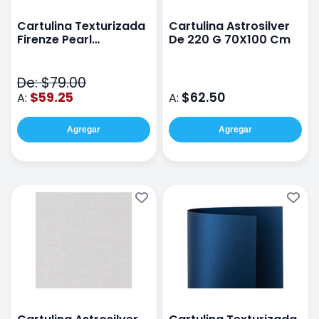
Cartulina Texturizada
Cartulina Astrosilver
Firenze Pearl
De 220 G 70X100 Cm
72x102cm 300G
Siberian Gold
De: $79.00
$59.25
$62.50
A:
A:
Agregar
Agregar