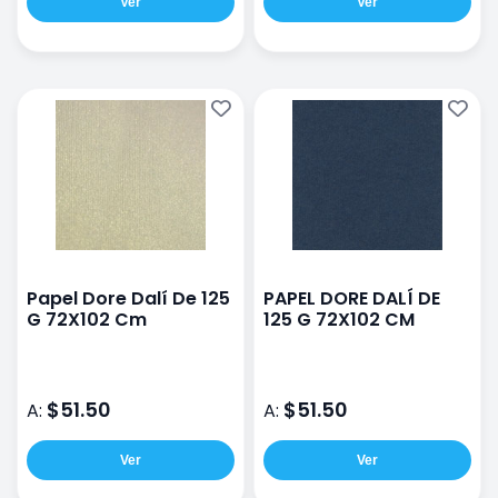
Ver
Ver
Papel Dore Dalí De 125
PAPEL DORE DALÍ DE
G 72X102 Cm
125 G 72X102 CM
$51.50
$51.50
A:
A:
Ver
Ver