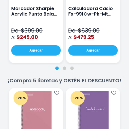
Marcador Sharpie
Calculadora Casio
E
Acrylic Punta Bala
Fx-991Cw-Pk-Mt
Y
Fina Surtido Con 12
Class Wiz Rosa
T
Piezas
V
De: $399.00
De: $639.00
D
$249.00
$479.25
A:
A:
A
Agregar
Agregar
¡Compra 5 libretas y OBTÉN EL DESCUENTO!
-20%
-20%