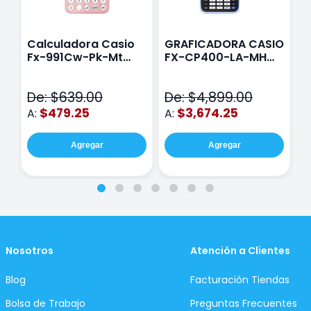
Calculadora Casio
GRAFICADORA CASIO
C
Fx-991Cw-Pk-Mt
FX-CP400-LA-MH
C
Class Wiz Rosa
TOUCH
C
N
De: $639.00
De: $4,899.00
D
$479.25
$3,674.25
A:
A:
A
Agregar
Agregar
Nosotros
Atención a Clientes
Blog
Facturación Tiendas
Bolsa de Trabajo
Preguntas Frecuentes