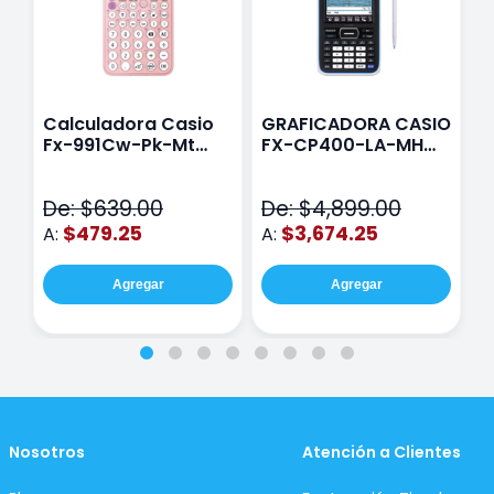
Calculadora Casio
GRAFICADORA CASIO
C
Fx-991Cw-Pk-Mt
FX-CP400-LA-MH
C
Class Wiz Rosa
TOUCH
C
N
De: $639.00
De: $4,899.00
D
$479.25
$3,674.25
A:
A:
A
Agregar
Agregar
Nosotros
Atención a Clientes