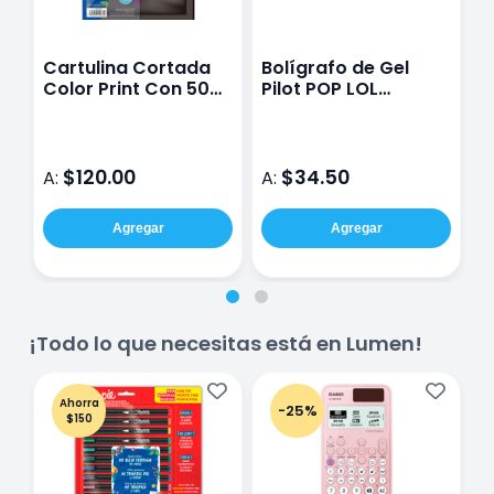
Cartulina Cortada
Bolígrafo de Gel
C
Color Print Con 50
Pilot POP LOL
O
Hojas Color Negro
Morado Pastel 0.7
C
MM
M
$120.00
$34.50
A:
A:
A
Agregar
Agregar
¡Todo lo que necesitas está en Lumen!
Ahorra
-25%
$150