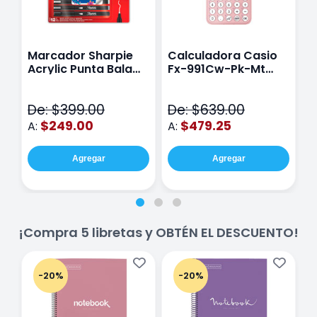
Marcador Sharpie
Calculadora Casio
E
Acrylic Punta Bala
Fx-991Cw-Pk-Mt
Y
Fina Surtido Con 12
Class Wiz Rosa
T
Piezas
V
De: $399.00
De: $639.00
D
$249.00
$479.25
A:
A:
A
Agregar
Agregar
¡Compra 5 libretas y OBTÉN EL DESCUENTO!
-20%
-20%