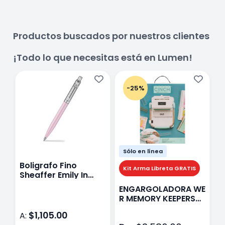
Productos buscados por nuestros clientes
¡Todo lo que necesitas está en Lumen!
-25%
Sólo en línea
Boligrafo Fino
M
Kit Arma Libreta GRATIS
Sheaffer Emily In
A
Paris Sentinel E321
F
ENGARGOLADORA WE
Rosa
P
R MEMORY KEEPERS
D
71050-9 THE CINCH
$1,105.00
A:
A
V2