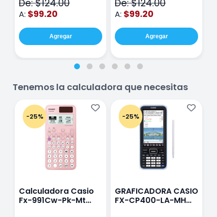
De: $124.00
De: $124.00
D
hojas Rosa
Purpura
$99.20
$99.20
A:
A:
A
Agregar
Agregar
Tenemos la calculadora que necesitas
-25%
-25%
Calculadora Casio
GRAFICADORA CASIO
C
Fx-991Cw-Pk-Mt
FX-CP400-LA-MH
C
Class Wiz Rosa
TOUCH
C