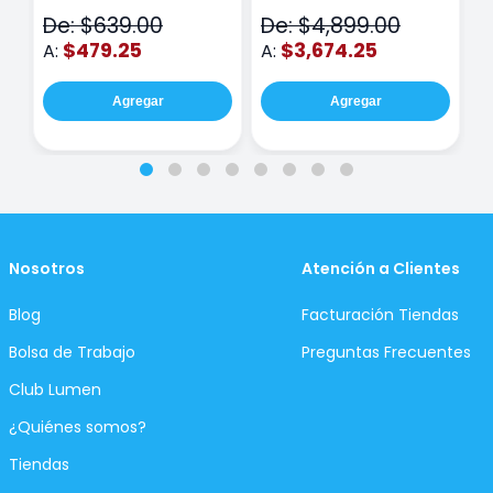
N
De: $639.00
De: $4,899.00
D
$479.25
$3,674.25
A:
A:
A
Agregar
Agregar
Nosotros
Atención a Clientes
Blog
Facturación Tiendas
Bolsa de Trabajo
Preguntas Frecuentes
Club Lumen
¿Quiénes somos?
Tiendas