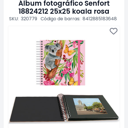
Álbum fotográfico Senfort
18824212 25x25 koala rosa
SKU:
320779
Código de barras:
8412885183648