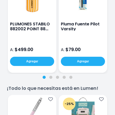
PLUMONES STABILO
Pluma Fuente Pilot
E
882002 POINT 88
Varsity
c
CON 20
a
D
$499.00
$79.00
A:
A:
A
Agregar
Agregar
¡Todo lo que necesitas está en Lumen!
-25%