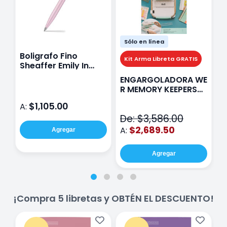
Sólo en línea
Boligrafo Fino
M
Kit Arma Libreta GRATIS
Sheaffer Emily In
A
Paris Sentinel E321
F
ENGARGOLADORA WE
Rosa
P
R MEMORY KEEPERS
D
71050-9 THE CINCH
$1,105.00
A:
A
V2
De: $3,586.00
$2,689.50
A:
Agregar
Agregar
¡Compra 5 libretas y OBTÉN EL DESCUENTO!