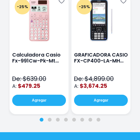
-25%
-25%
Calculadora Casio
GRAFICADORA CASIO
C
Fx-991Cw-Pk-Mt
FX-CP400-LA-MH
C
Class Wiz Rosa
TOUCH
C
N
De: $639.00
De: $4,899.00
D
$479.25
$3,674.25
A:
A:
A
Agregar
Agregar