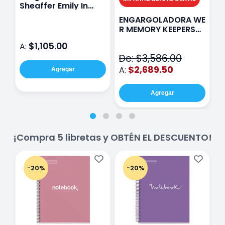
Sheaffer Emily In
A
Paris Sentinel E321
F
ENGARGOLADORA WE
Rosa
P
R MEMORY KEEPERS
D
71050-9 THE CINCH
$1,105.00
A:
A
V2
De: $3,586.00
$2,689.50
A:
Agregar
Agregar
¡Compra 5 libretas y OBTÉN EL DESCUENTO!
-20%
-20%