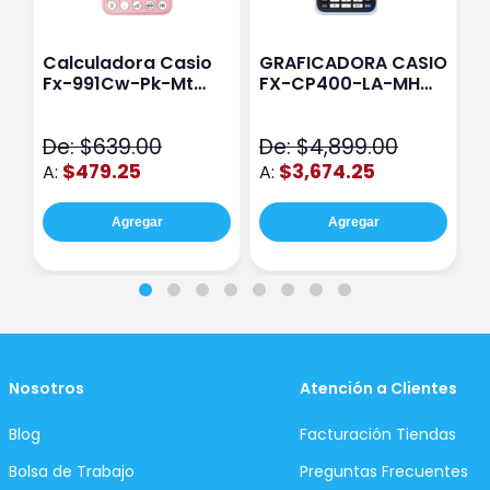
Calculadora Casio
GRAFICADORA CASIO
C
Fx-991Cw-Pk-Mt
FX-CP400-LA-MH
C
Class Wiz Rosa
TOUCH
C
N
De: $639.00
De: $4,899.00
D
$479.25
$3,674.25
A:
A:
A
Agregar
Agregar
Nosotros
Atención a Clientes
Blog
Facturación Tiendas
Bolsa de Trabajo
Preguntas Frecuentes