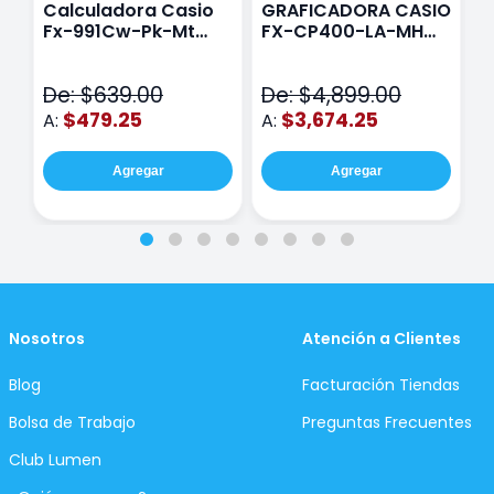
Calculadora Casio
GRAFICADORA CASIO
C
Fx-991Cw-Pk-Mt
FX-CP400-LA-MH
C
Class Wiz Rosa
TOUCH
C
N
De: $639.00
De: $4,899.00
D
$479.25
$3,674.25
A:
A:
A
Agregar
Agregar
Nosotros
Atención a Clientes
Blog
Facturación Tiendas
Bolsa de Trabajo
Preguntas Frecuentes
Club Lumen