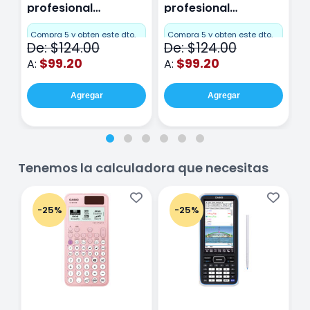
profesional
profesional
p
Miquelrius Emotions
Miquelrius Emotions
M
Cuadro Chico 80
raya 80 hojas
r
Compra 5 y obten este dto.
Compra 5 y obten este dto.
C
De: $124.00
De: $124.00
D
hojas Rosa
Purpura
$99.20
$99.20
A:
A:
A
Agregar
Agregar
Tenemos la calculadora que necesitas
-25%
-25%