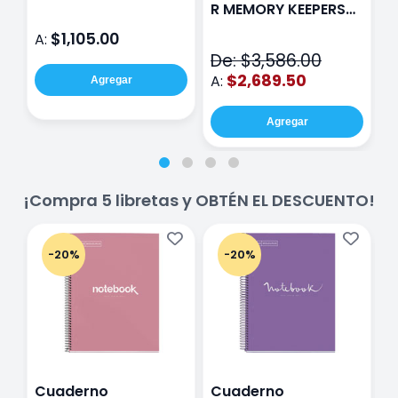
Rosa
P
R MEMORY KEEPERS
D
71050-9 THE CINCH
$1,105.00
A:
A
V2
De: $3,586.00
$2,689.50
A:
Agregar
Agregar
¡Compra 5 libretas y OBTÉN EL DESCUENTO!
-20%
-20%
Cuaderno
Cuaderno
C