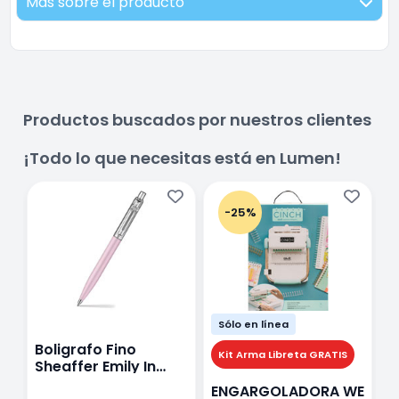
Más sobre el producto
Productos buscados por nuestros clientes
¡Todo lo que necesitas está en Lumen!
-25%
Sólo en línea
Boligrafo Fino
M
Kit Arma Libreta GRATIS
Sheaffer Emily In
A
Paris Sentinel E321
F
ENGARGOLADORA WE