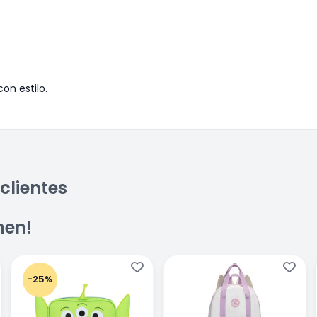
on estilo.
clientes
men!
-25%