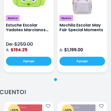
Nuevo
Nuevo
Estuche Escolar
Mochila Escolar May
Yadatex Marcianos
Fair Special Moments
Toy Story DTS026
Verde
De: $259.00
$194.25
$1,199.00
A:
A:
Agregar
Agregar
ESCUENTO!
-20%
-20%