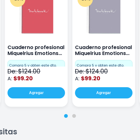
Cuaderno profesional
Cuaderno profesional
Miquelrius Emotions
Miquelrius Emotions
raya 80 hojas Coral
raya 80 hojas Gris
Compra 5 y obten este dto.
Compra 5 y obten este dto.
De: $124.00
De: $124.00
$99.20
$99.20
A:
A:
Agregar
Agregar
sitas