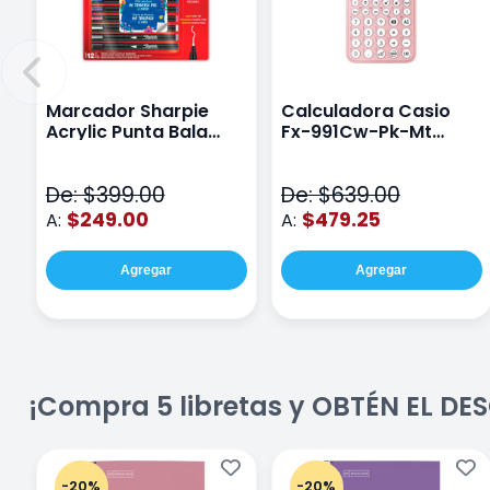
Marcador Sharpie
Calculadora Casio
Acrylic Punta Bala
Fx-991Cw-Pk-Mt
Fina Surtido Con 12
Class Wiz Rosa
Piezas
De: $399.00
De: $639.00
$249.00
$479.25
A:
A:
Agregar
Agregar
¡Compra 5 libretas y OBTÉN EL D
-20%
-20%