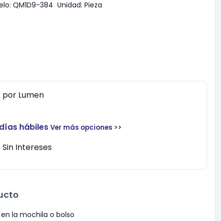
lo:
QM1D9-384
Unidad:
Pieza
0
por
Lumen
 días hábiles
Ver más opciones >>
Sin Intereses
ucto
r en la mochila o bolso