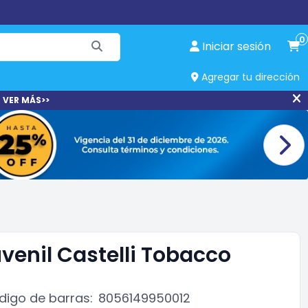
0
Iniciar sesión
Agregar tu dirección
 VER MÁS>>
venil Castelli Tobacco
digo de barras:
8056149950012