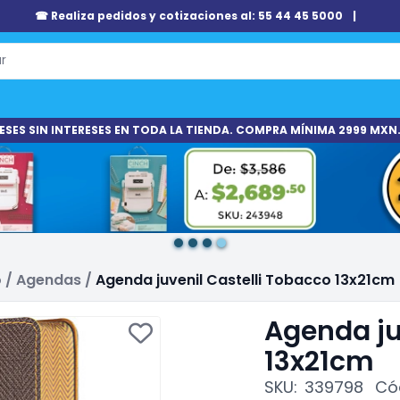
☎ Realiza pedidos y cotizaciones al: 55 44 45 5000
|
ESES SIN INTERESES EN TODA LA TIENDA. COMPRA MÍNIMA 2999 MXN.
o
/
Agendas
/
Agenda juvenil Castelli Tobacco 13x21cm
Agenda ju
13x21cm
SKU:
339798
Có