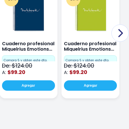
Cuaderno profesional
Cuaderno profesional
C
Miquelrius Emotions
Miquelrius Emotions
M
Dots 80 hojas
Dots 80 hojas Lima
D
F
Compra 5 y obten este dto.
Compra 5 y obten este dto.
De: $124.00
De: $124.00
D
$99.20
$99.20
A:
A:
A
Agregar
Agregar