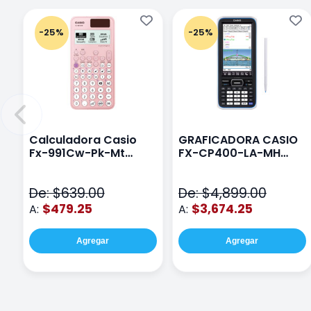
-25%
-25%
Calculadora Casio
GRAFICADORA CASIO
Fx-991Cw-Pk-Mt
FX-CP400-LA-MH
Class Wiz Rosa
TOUCH
De: $639.00
De: $4,899.00
$479.25
$3,674.25
A:
A:
Agregar
Agregar