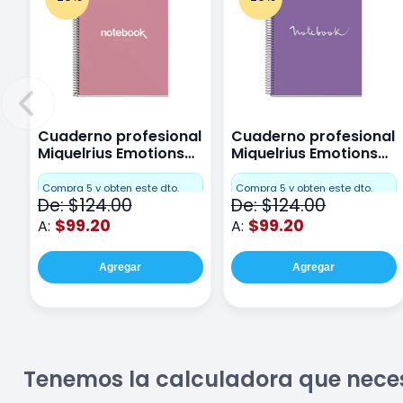
Cuaderno profesional
Cuaderno profesional
Miquelrius Emotions
Miquelrius Emotions
Cuadro Chico 80
raya 80 hojas Purpura
hojas Rosa
Compra 5 y obten este dto.
Compra 5 y obten este dto.
De: $124.00
De: $124.00
$99.20
$99.20
A:
A:
Agregar
Agregar
Tenemos la calculadora que nece