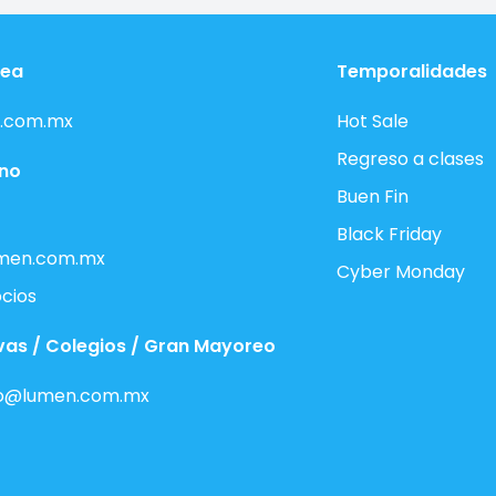
nea
Temporalidades
.com.mx
Hot Sale
Regreso a clases
ono
Buen Fin
Black Friday
men.com.mx
Cyber Monday
cios
vas / Colegios / Gran Mayoreo
o@lumen.com.mx