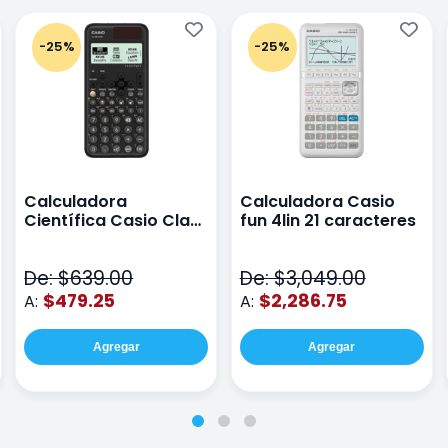
-25%
-25%
Calculadora
Calculadora Casio
Científica Casio Class
fun 4lin 21 caracteres
Wiz Color Negro
De: $639.00
De: $3,049.00
$479.25
$2,286.75
A:
A:
Agregar
Agregar