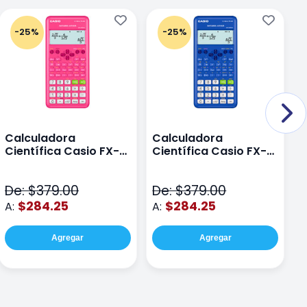
-25%
-25%
Calculadora
Calculadora
C
Científica Casio FX-
Científica Casio FX-
C
82LAPLUS2-PK Color
82LA PLUS2-BU Azul
9
Rosa
N
De: $379.00
De: $379.00
D
$284.25
$284.25
A:
A:
A
Agregar
Agregar