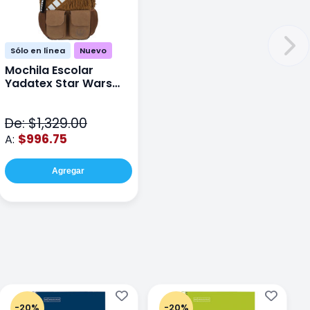
Sólo en línea
Nuevo
Mochila Escolar
Yadatex Star Wars
STR005 Cafe
De: $1,329.00
$996.75
A:
Agregar
-20%
-20%