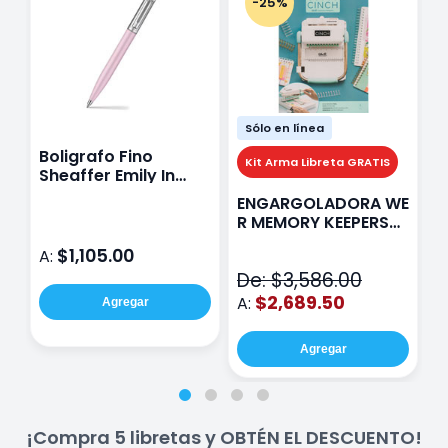
-25%
Sólo en línea
Boligrafo Fino
M
Kit Arma Libreta GRATIS
Sheaffer Emily In
A
Paris Sentinel E321
F
ENGARGOLADORA WE
Rosa
P
R MEMORY KEEPERS
D
71050-9 THE CINCH
$1,105.00
A:
A
V2
De: $3,586.00
$2,689.50
A:
Agregar
Agregar
¡Compra 5 libretas y OBTÉN EL DESCUENTO!