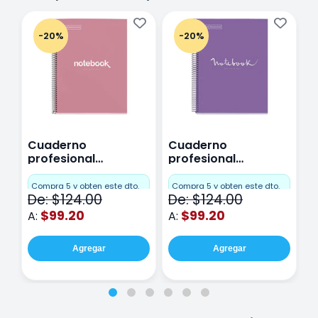
-20%
-20%
Cuaderno
Cuaderno
C
profesional
profesional
p
Miquelrius Emotions
Miquelrius Emotions
M
Cuadro Chico 80
raya 80 hojas
r
Compra 5 y obten este dto.
Compra 5 y obten este dto.
C
De: $124.00
De: $124.00
D
hojas Rosa
Purpura
$99.20
$99.20
A:
A:
A
Agregar
Agregar