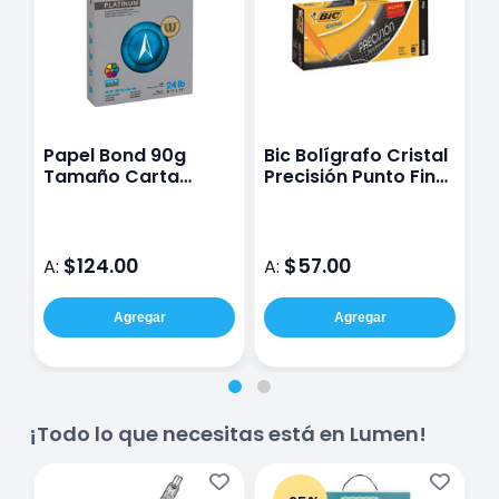
Papel Bond 90g
Bic Bolígrafo Cristal
B
Tamaño Carta
Precisión Punto Fino
C
Navigator Digital
0.8 Mm Tinta De
Color Negro 12
Piezas
$124.00
$57.00
A:
A:
A
Agregar
Agregar
¡Todo lo que necesitas está en Lumen!