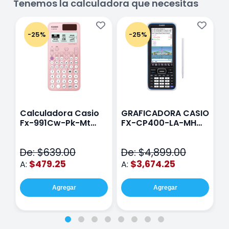
Tenemos la calculadora que necesitas
-25%
-25%
Calculadora Casio
GRAFICADORA CASIO
C
Fx-991Cw-Pk-Mt
FX-CP400-LA-MH
C
Class Wiz Rosa
TOUCH
C
N
De: $639.00
De: $4,899.00
D
$479.25
$3,674.25
A:
A:
A
Agregar
Agregar