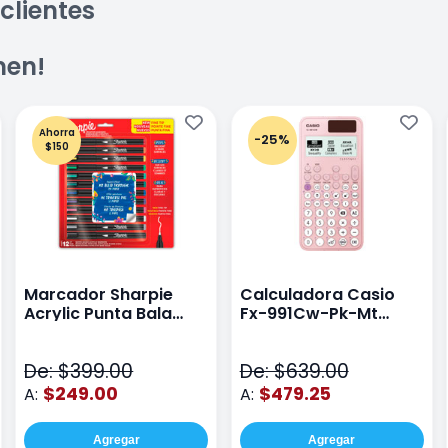
clientes
men!
Ahorra
-25%
$150
Marcador Sharpie
Calculadora Casio
Acrylic Punta Bala
Fx-991Cw-Pk-Mt
Fina Surtido Con 12
Class Wiz Rosa
Piezas
De: $399.00
De: $639.00
$249.00
$479.25
A:
A:
Agregar
Agregar