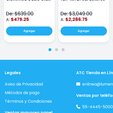
Wiz Color Negro
De: $639.00
De: $3,049.00
$479.25
$2,286.75
A:
A:
Agregar
Agregar
Legales
ATC Tienda en Lí
Aviso de Privacidad
enlinea@lumen
Métodos de pago
Ventas por teléf
Términos y Condiciones
55-4445-5000
Ventas mayoreo papel