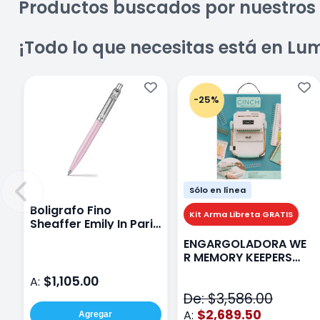
Productos buscados por nuestros 
¡Todo lo que necesitas está en Lu
-25%
Sólo en línea
Boligrafo Fino
Kit Arma Libreta GRATIS
Sheaffer Emily In Paris
Sentinel E321 Rosa
ENGARGOLADORA WE
R MEMORY KEEPERS
71050-9 THE CINCH V2
$1,105.00
A:
De: $3,586.00
$2,689.50
A:
Agregar