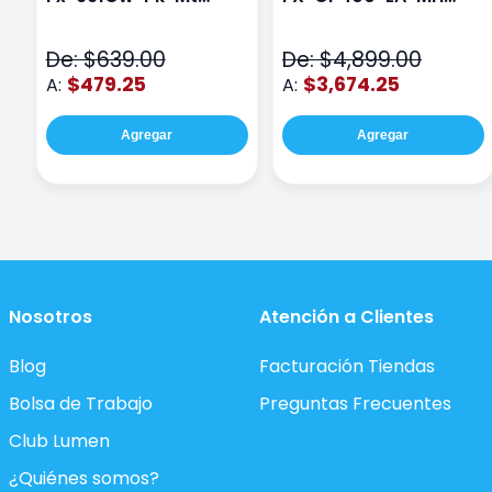
Class Wiz Rosa
TOUCH
De: $639.00
De: $4,899.00
$479.25
$3,674.25
A:
A:
Agregar
Agregar
Nosotros
Atención a Clientes
Blog
Facturación Tiendas
Bolsa de Trabajo
Preguntas Frecuentes
Club Lumen
¿Quiénes somos?