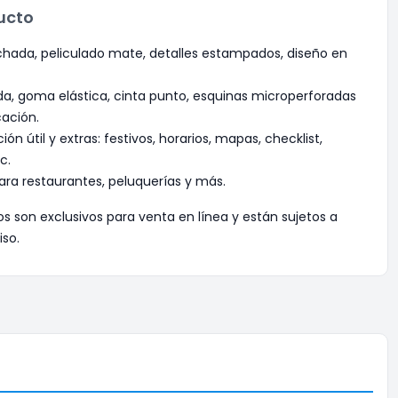
ucto
hada, peliculado mate, detalles estampados, diseño en
, goma elástica, cinta punto, esquinas microperforadas
cación.
ón útil y extras: festivos, horarios, mapas, checklist,
c.
ara restaurantes, peluquerías y más.
os son exclusivos para venta en línea y están sujetos a
iso.