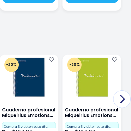
-20%
-20%
Cuaderno profesional
Cuaderno profesional
C
Miquelrius Emotions
Miquelrius Emotions
M
Dots 80 hojas
Dots 80 hojas Lima
D
F
Compra 5 y obten este dto.
Compra 5 y obten este dto.