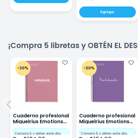
Agregar
¡Compra 5 libretas y OBTÉN EL D
-20%
-20%
Cuaderno profesional
Cuaderno profesional
Miquelrius Emotions
Miquelrius Emotions
Cuadro Chico 80
raya 80 hojas Purpura
hojas Rosa
Compra 5 y obten este dto.
Compra 5 y obten este dto.