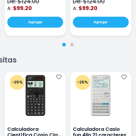
De: $124.00
De: $124.00
$99.20
$99.20
A:
A:
Agregar
Agregar
sitas
-25%
-25%
Calculadora
Calculadora Casio
Científica Casio Class
fun 4lin 21 caracteres