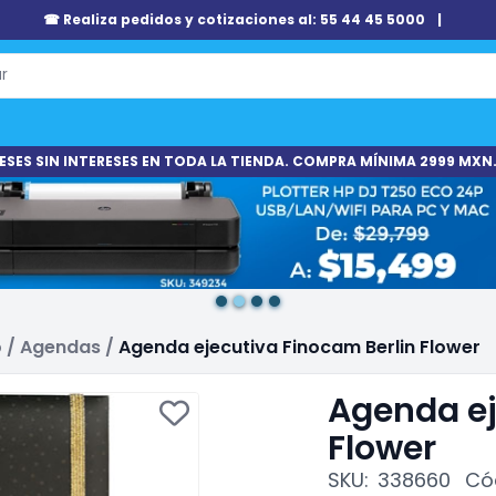
☎ Realiza pedidos y cotizaciones al: 55 44 45 5000
|
ESES SIN INTERESES EN TODA LA TIENDA. COMPRA MÍNIMA 2999 MXN.
o
/
Agendas
/
Agenda ejecutiva Finocam Berlin Flower
Agenda ej
Flower
SKU:
338660
Có