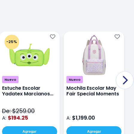
-25%
Nuevo
Nuevo
Estuche Escolar
Mochila Escolar May
M
Yadatex Marcianos
Fair Special Moments
Y
Toy Story DTS026
S
Verde
De: $259.00
D
$194.25
$1,199.00
A:
A:
A
Agregar
Agregar