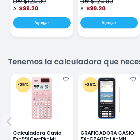
De: $124.00
De: $124.00
$99.20
$99.20
A:
A:
Agregar
Agregar
Tenemos la calculadora que nece
-25%
-25%
Calculadora Casio
GRAFICADORA CASIO
Fx-991Cw-Pk-Mt
FX-CP400-LA-MH