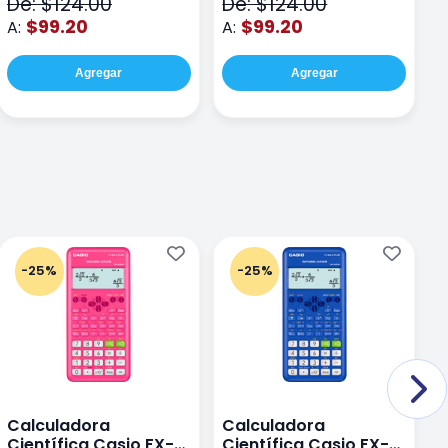
De: $124.00
De: $124.00
D
$99.20
$99.20
A:
A:
A
Agregar
Agregar
-25%
-25%
Calculadora
Calculadora
C
Científica Casio FX-
Científica Casio FX-
C