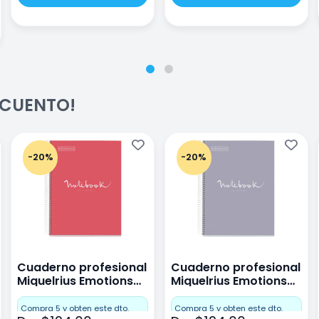
ESCUENTO!
-20%
-20%
Cuaderno profesional
Cuaderno profesional
Miquelrius Emotions
Miquelrius Emotions
raya 80 hojas Coral
raya 80 hojas Gris
Compra 5 y obten este dto.
Compra 5 y obten este dto.