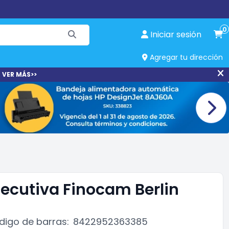
0
Iniciar sesión
Agregar tu dirección
 VER MÁS>>
ecutiva Finocam Berlin
digo de barras:
8422952363385