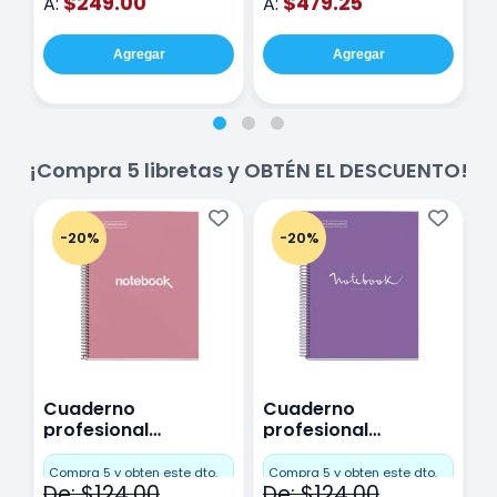
$249.00
$479.25
A:
A:
A
Agregar
Agregar
¡Compra 5 libretas y OBTÉN EL DESCUENTO!
-20%
-20%
Cuaderno
Cuaderno
C
profesional
profesional
p
Miquelrius Emotions
Miquelrius Emotions
M
Cuadro Chico 80
raya 80 hojas
r
Compra 5 y obten este dto.
Compra 5 y obten este dto.
C
De: $124.00
De: $124.00
D
hojas Rosa
Purpura