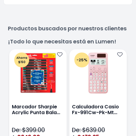
Productos buscados por nuestros clientes
¡Todo lo que necesitas está en Lumen!
Ahorra
-25%
$150
Marcador Sharpie
Calculadora Casio
E
Acrylic Punta Bala
Fx-991Cw-Pk-Mt
Y
Fina Surtido Con 12
Class Wiz Rosa
T
Piezas
V
De: $399.00
De: $639.00
D