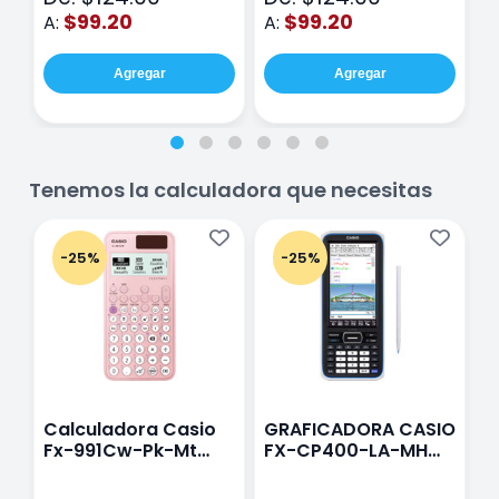
$99.20
$99.20
A:
A:
A
Agregar
Agregar
Tenemos la calculadora que necesitas
-25%
-25%
Calculadora Casio
GRAFICADORA CASIO
C
Fx-991Cw-Pk-Mt
FX-CP400-LA-MH
C
Class Wiz Rosa
TOUCH
C
N