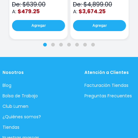
De: $639.00
De: $4,899.00
D
$479.25
$3,674.25
A:
A:
A
Agregar
Agregar
Nosotros
Atención a Clientes
Blog
Facturación Tiendas
Bolsa de Trabajo
Preguntas Frecuentes
Club Lumen
¿Quiénes somos?
Tiendas
Nuestras marcas