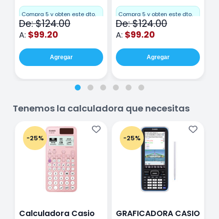
Miquelrius Emotions
Miquelrius Emotions
M
Cuadro Chico 80
raya 80 hojas
r
Compra 5 y obten este dto.
Compra 5 y obten este dto.
C
De: $124.00
De: $124.00
D
hojas Rosa
Purpura
$99.20
$99.20
A:
A:
A
Agregar
Agregar
Tenemos la calculadora que necesitas
-25%
-25%
Calculadora Casio
GRAFICADORA CASIO
C