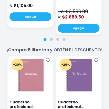
D
71050-9 THE CINCH
$1,105.00
A:
A
V2
De: $3,586.00
$2,689.50
A:
Agregar
Agregar
¡Compra 5 libretas y OBTÉN EL DESCUENTO!
-20%
-20%
Cuaderno
Cuaderno
C
profesional
profesional
p