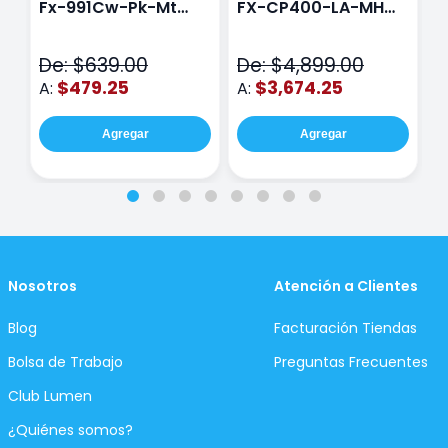
Fx-991Cw-Pk-Mt
FX-CP400-LA-MH
C
Class Wiz Rosa
TOUCH
C
N
De: $639.00
De: $4,899.00
D
$479.25
$3,674.25
A:
A:
A
Agregar
Agregar
Nosotros
Atención a Clientes
Blog
Facturación Tiendas
Bolsa de Trabajo
Preguntas Frecuentes
Club Lumen
¿Quiénes somos?