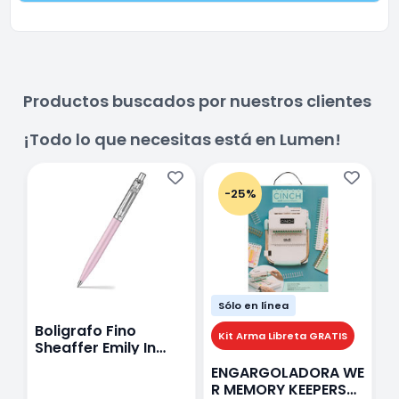
Productos buscados por nuestros clientes
¡Todo lo que necesitas está en Lumen!
-25%
Sólo en línea
Boligrafo Fino
M
Kit Arma Libreta GRATIS
Sheaffer Emily In
A
Paris Sentinel E321
F
ENGARGOLADORA WE
Rosa
P
R MEMORY KEEPERS