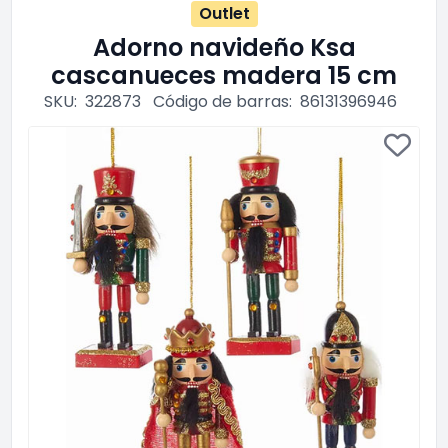
Outlet
Adorno navideño Ksa
cascanueces madera 15 cm
SKU:
322873
Código de barras:
86131396946