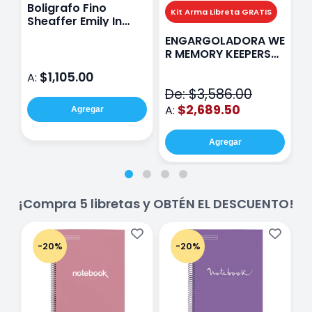
Boligrafo Fino
M
Kit Arma Libreta GRATIS
Sheaffer Emily In
A
Paris Sentinel E321
F
ENGARGOLADORA WE
Rosa
P
R MEMORY KEEPERS
D
71050-9 THE CINCH
$1,105.00
A:
A
V2
De: $3,586.00
$2,689.50
A:
Agregar
Agregar
¡Compra 5 libretas y OBTÉN EL DESCUENTO!
-20%
-20%