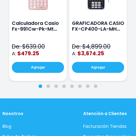
Calculadora Casio
GRAFICADORA CASIO
C
Fx-991Cw-Pk-Mt
FX-CP400-LA-MH
C
Class Wiz Rosa
TOUCH
C
N
De: $639.00
De: $4,899.00
D
$479.25
$3,674.25
A:
A:
A
Agregar
Agregar
Nosotros
Atención a Clientes
Blog
Facturación Tiendas