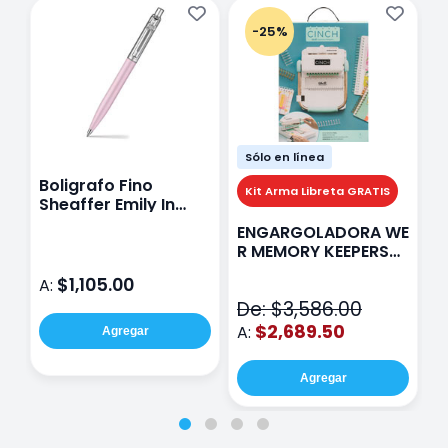
-25%
Sólo en línea
Boligrafo Fino
M
Kit Arma Libreta GRATIS
Sheaffer Emily In
A
Paris Sentinel E321
F
ENGARGOLADORA WE
Rosa
P
R MEMORY KEEPERS
D
71050-9 THE CINCH
$1,105.00
A:
A
V2
De: $3,586.00
$2,689.50
A:
Agregar
Agregar