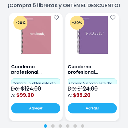
¡Compra 5 libretas y OBTÉN EL DESCUENTO!
-20%
-20%
Cuaderno
Cuaderno
C
profesional
profesional
p
Miquelrius Emotions
Miquelrius Emotions
M
Cuadro Chico 80
raya 80 hojas
r
Compra 5 y obten este dto.
Compra 5 y obten este dto.
C
De: $124.00
De: $124.00
D
hojas Rosa
Purpura
$99.20
$99.20
A:
A:
A
Agregar
Agregar