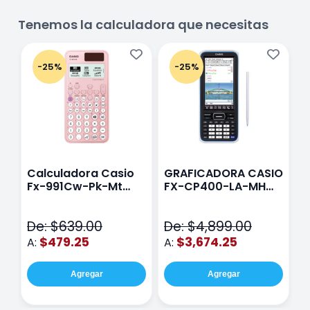
Tenemos la calculadora que necesitas
-25%
-25%
Calculadora Casio
GRAFICADORA CASIO
C
Fx-991Cw-Pk-Mt
FX-CP400-LA-MH
C
Class Wiz Rosa
TOUCH
C
N
De: $639.00
De: $4,899.00
D
$479.25
$3,674.25
A:
A:
A
Agregar
Agregar