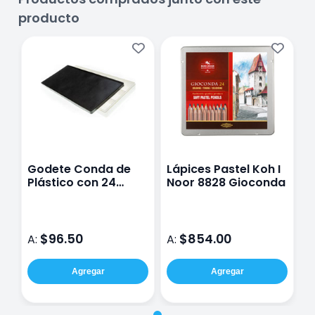
producto
Godete Conda de
Lápices Pastel Koh I
Plástico con 24
Noor 8828 Gioconda
Cavidades y Tapa
Hermética
$96.50
$854.00
A:
A:
Agregar
Agregar