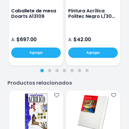
Caballete de mesa
Pintura Acrílica
P
Doarts A13109
Politec Negro L/300
P
100 Ml
L
$697.00
$42.00
A:
A:
A
Agregar
Agregar
Productos relacionados