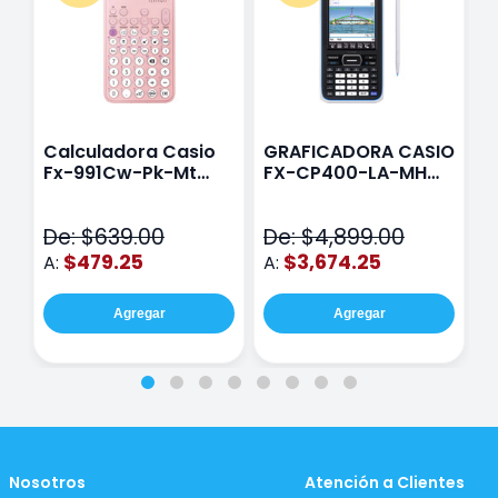
Calculadora Casio
GRAFICADORA CASIO
C
Fx-991Cw-Pk-Mt
FX-CP400-LA-MH
C
Class Wiz Rosa
TOUCH
C
N
De: $639.00
De: $4,899.00
D
$479.25
$3,674.25
A:
A:
A
Agregar
Agregar
Nosotros
Atención a Clientes