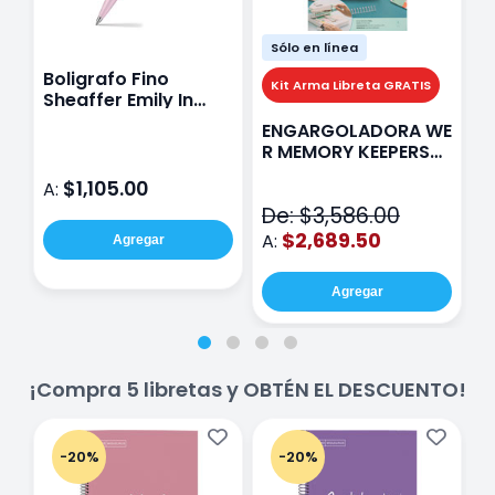
Sólo en línea
Boligrafo Fino
M
Kit Arma Libreta GRATIS
Sheaffer Emily In
A
Paris Sentinel E321
F
ENGARGOLADORA WE
Rosa
P
R MEMORY KEEPERS
D
71050-9 THE CINCH
$1,105.00
A:
A
V2
De: $3,586.00
$2,689.50
A:
Agregar
Agregar
¡Compra 5 libretas y OBTÉN EL DESCUENTO!
-20%
-20%