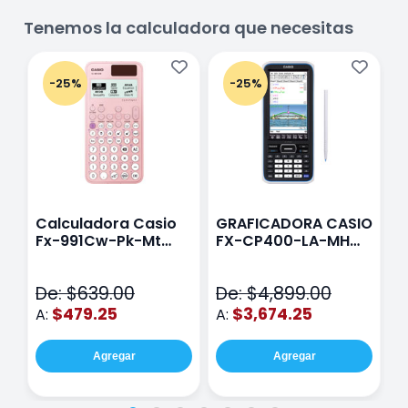
Tenemos la calculadora que necesitas
-25%
-25%
Calculadora Casio
GRAFICADORA CASIO
C
Fx-991Cw-Pk-Mt
FX-CP400-LA-MH
C
Class Wiz Rosa
TOUCH
C
N
De: $639.00
De: $4,899.00
D
$479.25
$3,674.25
A:
A:
A
Agregar
Agregar