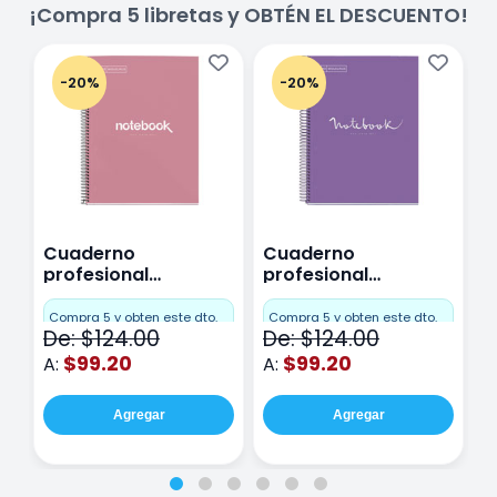
¡Compra 5 libretas y OBTÉN EL DESCUENTO!
-20%
-20%
Cuaderno
Cuaderno
C
profesional
profesional
p
Miquelrius Emotions
Miquelrius Emotions
M
Cuadro Chico 80
raya 80 hojas
r
Compra 5 y obten este dto.
Compra 5 y obten este dto.
C
De: $124.00
De: $124.00
D
hojas Rosa
Purpura
$99.20
$99.20
A:
A:
A
Agregar
Agregar