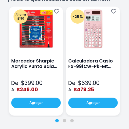
Ahorra
-25%
$150
Marcador Sharpie
Calculadora Casio
E
Acrylic Punta Bala
Fx-991Cw-Pk-Mt
Y
Fina Surtido Con 12
Class Wiz Rosa
T
Piezas
V
De: $399.00
De: $639.00
D
$249.00
$479.25
A:
A:
A
Agregar
Agregar