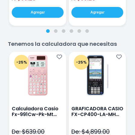
Agregar
Agregar
Tenemos la calculadora que necesitas
-25%
-25%
Calculadora Casio
GRAFICADORA CASIO
C
Fx-991Cw-Pk-Mt
FX-CP400-LA-MH
C
Class Wiz Rosa
TOUCH
C
N
De: $639.00
De: $4,899.00
D