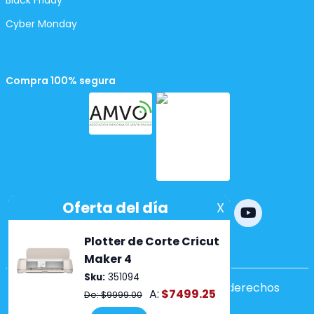
Black Friday
Cyber Monday
Compra 100% segura
Powered by
nopCommerce
Copyright ©2026 Lumen. Todos los derechos
reservados.