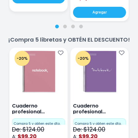
Agregar
¡Compra 5 libretas y OBTÉN EL DESCUENTO!
-20%
-20%
Cuaderno
Cuaderno
C
profesional
profesional
p
Miquelrius Emotions
Miquelrius Emotions
M
Cuadro Chico 80
raya 80 hojas
r
Compra 5 y obten este dto.
Compra 5 y obten este dto.
C
De: $124.00
De: $124.00
D
hojas Rosa
Purpura
$99.20
$99.20
A:
A:
A