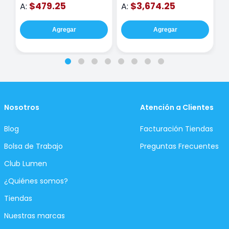
$479.25
$3,674.25
A:
A:
A
Agregar
Agregar
Nosotros
Atención a Clientes
Blog
Facturación Tiendas
Bolsa de Trabajo
Preguntas Frecuentes
Club Lumen
¿Quiénes somos?
Tiendas
Nuestras marcas