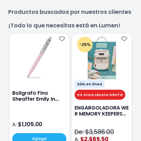
Productos buscados por nuestros clientes
¡Todo lo que necesitas está en Lumen!
-25%
Sólo en línea
Boligrafo Fino
M
Kit Arma Libreta GRATIS
Sheaffer Emily In
A
Paris Sentinel E321
F
ENGARGOLADORA WE
Rosa
P
R MEMORY KEEPERS
D
71050-9 THE CINCH
$1,105.00
A:
A
V2
De: $3,586.00
$2,689.50
A:
Agregar