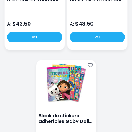
6 planillas La sirenita
6 planillas Disney 100
$43.50
$43.50
A:
A:
Ver
Ver
Block de stickers
adheribles Gaby Dollh
Granmark 6 planillas