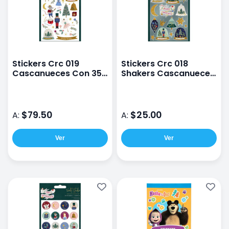
Stickers Crc 019
Stickers Crc 018
Cascanueces Con 35
Shakers Cascanueces
piezas
Con 17 piezas
$79.50
$25.00
A:
A:
Ver
Ver