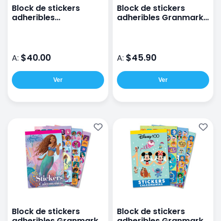
Block de stickers
Block de stickers
adheribles
adheribles Granmark
Transformes
con 6 planillas Spidey
Granmark 6 planillas
$40.00
$45.90
A:
A:
Ver
Ver
Block de stickers
Block de stickers
adheribles Granmark
adheribles Granmark