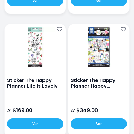
Ver
Ver
Sticker The Happy
Sticker The Happy
Planner Life Is Lovely
Planner Happy
Ilustrations
$169.00
$349.00
A:
A:
Ver
Ver