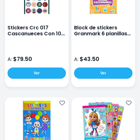
Stickers Crc 017
Block de stickers
Cascanueces Con 100
Granmark 6 planillas
piezas
Masha y El oso
$79.50
$43.50
A:
A:
Ver
Ver