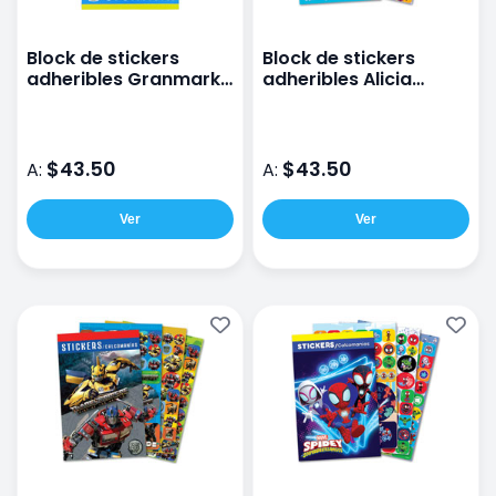
Block de stickers
Block de stickers
adheribles Granmark
adheribles Alicia
6 planillas Cocomelon
Granmark con 6
planillas
$43.50
$43.50
A:
A:
Ver
Ver