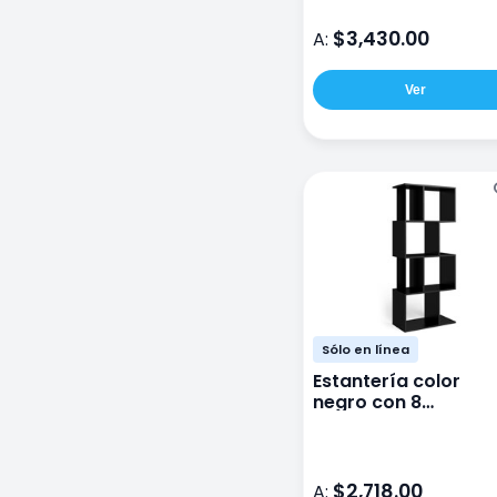
$3,430.00
A:
Ver
Sólo en línea
Estantería color
negro con 8
entrepaños de
Bertolin
$2,718.00
A: