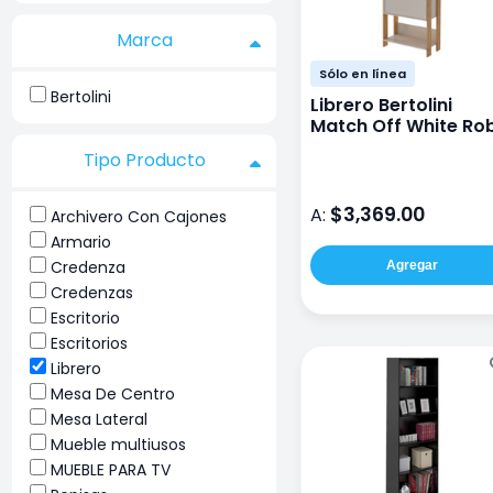
Marca
Sólo en línea
Bertolini
Librero Bertolini
Match Off White Ro
Tipo Producto
$3,369.00
A:
Archivero Con Cajones
Armario
Credenza
Agregar
Credenzas
Escritorio
Escritorios
Librero
Mesa De Centro
Mesa Lateral
Mueble multiusos
MUEBLE PARA TV