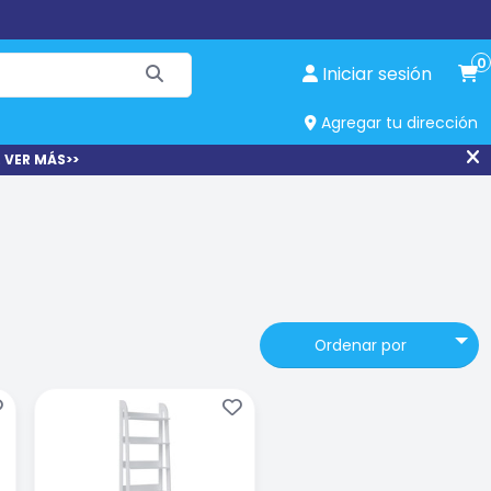
0
Iniciar sesión
Agregar tu dirección
 VER MÁS>>
Ordenar por