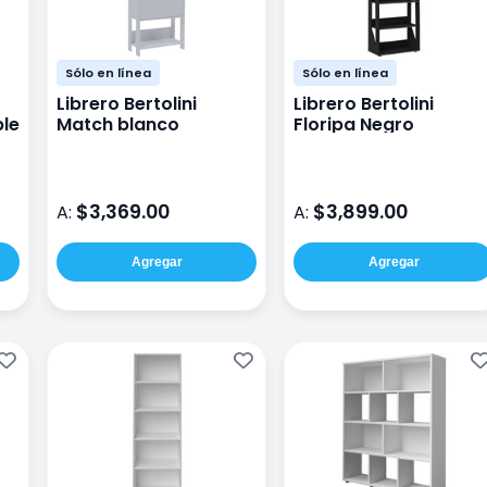
Sólo en línea
Sólo en línea
Librero Bertolini
Librero Bertolini
ble
Match blanco
Floripa Negro
$3,369.00
$3,899.00
A:
A:
Agregar
Agregar