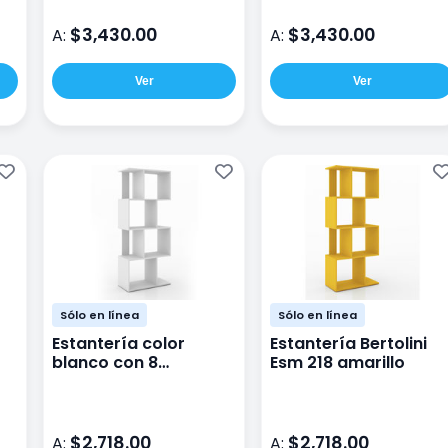
$3,430.00
$3,430.00
A:
A:
Ver
Ver
Sólo en línea
Sólo en línea
Estantería color
Estantería Bertolini
blanco con 8
Esm 218 amarillo
entrepaños de
Bertolin
$2,718.00
$2,718.00
A:
A: