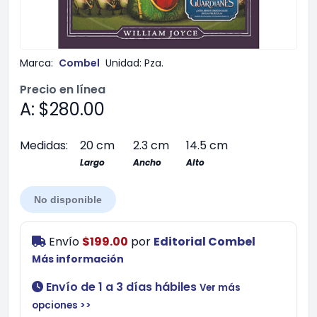
Marca:
Combel
Unidad:
Pza.
Precio en línea
A: $280.00
Medidas:
20 cm
2.3 cm
14.5 cm
Largo
Ancho
Alto
No disponible
Envío
$199.00
por
Editorial Combel
Más información
Envío de 1 a 3 días hábiles
Ver más
opciones >>