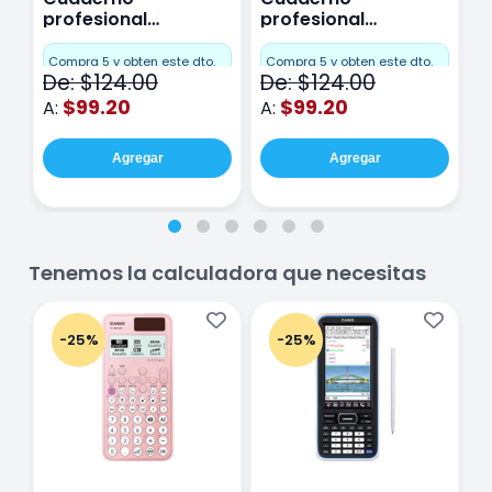
profesional
profesional
p
Miquelrius Emotions
Miquelrius Emotions
M
Cuadro Chico 80
raya 80 hojas
r
Compra 5 y obten este dto.
Compra 5 y obten este dto.
C
De: $124.00
De: $124.00
D
hojas Rosa
Purpura
$99.20
$99.20
A:
A:
A
Agregar
Agregar
Tenemos la calculadora que necesitas
-25%
-25%